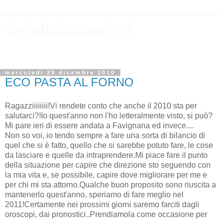
Defelicitateanimi
Perchè i nostri avi la sapevano lunga...
mercoledì 29 dicembre 2010
ECO PASTA AL FORNO
Ragazziiiiiiii!Vi rendete conto che anche il 2010 sta per
salutarci?!Io quest'anno non l'ho letteralmente visto, si può?
Mi pare ieri di essere andata a Favignana ed invece....
Non so voi, io tendo sempre a fare una sorta di bilancio di
quel che si è fatto, quello che si sarebbe potuto fare, le cose
da lasciare e quelle da intraprendere.Mi piace fare il punto
della situazione per capire che direzione sto seguendo con
la mia vita e, se possibile, capire dove migliorare per me e
per chi mi sta attorno.Qualche buon proposito sono riuscita a
mantenerlo quest'anno, speriamo di fare meglio nel
2011!Certamente nei prossimi giorni saremo farciti dagli
oroscopi, dai pronostici..Prendiamola come occasione per