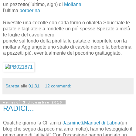
un pezzetto(l'ultimo, sigh) di
Mollana
l'ultima
borberina
Rivestite una cocotte con carta forno o oliatela.Sbucciate le
patate e tagliatele a rondelle un poì spesse.Spezate a metà
le foglie del cavolo nero.
ponete sul fondo della pirofila le patate,e ricopritele con la
mollana.Aggiungete uno strato di cavolo nero e la borberina
a pezzetti più, eventualmente del pecorino grattuggiato.
Saretta
alle
01:31
12 commenti:
venerdì 3 dicembre 2010
RADICI...
Qualche giorno fa Gli amici
Jasmine&Manuel di Labna
(un
blog che seguo da poco ma amo molto), hanno festeggiato il
primo anno di "attività".Con l'occasione hanno lanciato un