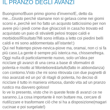
IL PRANZO DEGLI AVANZI
Buongiorno!Buon primo giorno d'inverno!E, detto da
me....Giusto perchè stamane non si gelava come nei giorni
scorsi e..perchè ieri ho fatto un acquisto tatticissimo per non
avere più i piedi come due ghiaccioli in casa:ho trovato ed
acquistato un paio di stivaletti pelosi troppo caldi e
morbidosi!Risultato?Mi sono infilata a letto coi piedini belli
caldi e mi sono addormentata all'istante!:)
Qui nel fratempo piove-nevica-piove ma, oramai, non ci si fa
più caso.La gente è sempre più isterica ma, chissenefrega.
Oggi nulla di particolarmente nuovo, solo un'idea per
riciclare gli avanzi di una cena a base di sformatini di
polenta e risotto al Montebore&tartufo(fatto in abbondanza)
con contorno.Visto che mi sono ritrovata con due pugnetti di
riso avanzati ed un po' di ritagli di polenta, ho deciso di
riciclare il tutto in maniera virtuosa, dando vita ad un pranzo
rustico ma davvero goloso!
Io ve lo presento, visto che in queste feste di avanzi ce ne
saranno..La cosa importante è non buttare ma, cercare di
riutilizzare e trasformare ciò che si ha a disposizione(magari
cucinae e poi surgelate!)