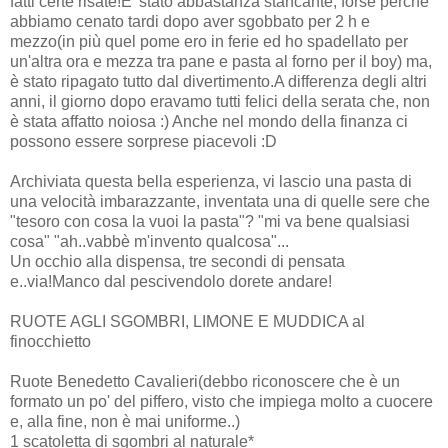
fatti certe risate!E' stato abbastanza stancante, forse perchè
abbiamo cenato tardi dopo aver sgobbato per 2 h e
mezzo(in più quel pome ero in ferie ed ho spadellato per
un'altra ora e mezza tra pane e pasta al forno per il boy) ma,
è stato ripagato tutto dal divertimento.A differenza degli altri
anni, il giorno dopo eravamo tutti felici della serata che, non
è stata affatto noiosa :) Anche nel mondo della finanza ci
possono essere sorprese piacevoli :D
Archiviata questa bella esperienza, vi lascio una pasta di
una velocità imbarazzante, inventata una di quelle sere che
"tesoro con cosa la vuoi la pasta"? "mi va bene qualsiasi
cosa" "ah..vabbè m'invento qualcosa"...
Un occhio alla dispensa, tre secondi di pensata
e..via!Manco dal pescivendolo dorete andare!
RUOTE AGLI SGOMBRI, LIMONE E MUDDICA al
finocchietto
Ruote Benedetto Cavalieri(debbo riconoscere che è un
formato un po' del piffero, visto che impiega molto a cuocere
e, alla fine, non è mai uniforme..)
1 scatoletta di sgombri al naturale*