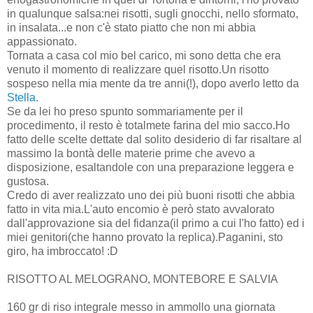
in qualunque salsa:nei risotti, sugli gnocchi, nello sformato,
in insalata...e non c'è stato piatto che non mi abbia
appassionato.
Tornata a casa col mio bel carico, mi sono detta che era
venuto il momento di realizzare quel risotto.Un risotto
sospeso nella mia mente da tre anni(!), dopo averlo letto da
Stella
.
Se da lei ho preso spunto sommariamente per il
procedimento, il resto è totalmete farina del mio sacco.Ho
fatto delle scelte dettate dal solito desiderio di far risaltare al
massimo la bontà delle materie prime che avevo a
disposizione, esaltandole con una preparazione leggera e
gustosa.
Credo di aver realizzato uno dei più buoni risotti che abbia
fatto in vita mia.L'auto encomio è però stato avvalorato
dall'approvazione sia del fidanza(il primo a cui l'ho fatto) ed i
miei genitori(che hanno provato la replica).Paganini, sto
giro, ha imbroccato! :D
RISOTTO AL MELOGRANO, MONTEBORE E SALVIA
160 gr di riso integrale messo in ammollo una giornata