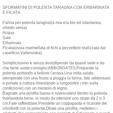
SFORMATINI DI POLENTA TARAGNA CON ERBARINATA
E FICATA
Farina per polenta taragna(la mia era bio ed istantanea,
chiedo venia)
Acqua
Sale
Erbarinata
Ficata(ossia marmellata di fichi a pezzettoni realizzata dal
caseificio Vallenostra)
Semplicissimo e senza dosi(dipende da quanti siete e da
che fame avete;consiglio:ABBONDATE!).Preparate la
polenta portando a bollore l'acqua.Una volta salata
stemperate con una frusta a pioggia la farina, fate addensare
e portate a cottura rimestando a lungo(oltre i min sulla
confezione) con un mestolo di legno.
Bagnate una pirofila bassa e rovesciatevi dentro la polenta
livellandola bene, in modo da ottenere uno strato da 2 o 3
cm.Fate raffreddare.Prendete un coppapasta e ricavate dei
cilindretti con la polenta.Oliate una pirofila, metteteci i