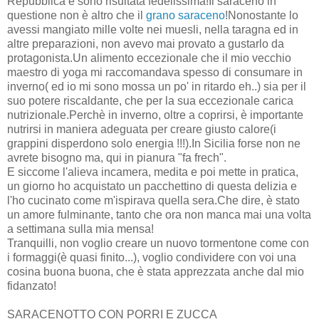
Repubblica e sono risultata fedelissima!Il saraceno in
questione non è altro che il
grano saraceno
!Nonostante lo
avessi mangiato mille volte nei muesli, nella taragna ed in
altre preparazioni, non avevo mai provato a gustarlo da
protagonista.Un alimento eccezionale che il mio vecchio
maestro di yoga mi raccomandava spesso di consumare in
inverno( ed io mi sono mossa un po' in ritardo eh..) sia per il
suo potere riscaldante, che per la sua eccezionale carica
nutrizionale.Perchè in inverno, oltre a coprirsi, è importante
nutrirsi in maniera adeguata per creare giusto calore(i
grappini disperdono solo energia !!!).In Sicilia forse non ne
avrete bisogno ma, qui in pianura "fa frech".
E siccome l'alieva incamera, medita e poi mette in pratica,
un giorno ho acquistato un pacchettino di questa delizia e
l'ho cucinato come m'ispirava quella sera.Che dire, è stato
un amore fulminante, tanto che ora non manca mai una volta
a settimana sulla mia mensa!
Tranquilli, non voglio creare un nuovo tormentone come con
i formaggi(è quasi finito...), voglio condividere con voi una
cosina buona buona, che è stata apprezzata anche dal mio
fidanzato!
SARACENOTTO CON PORRI E ZUCCA