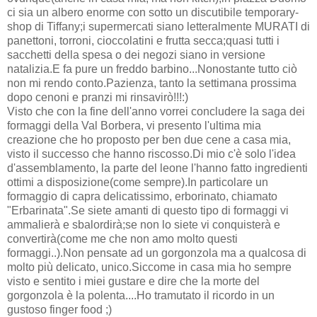
ci sia un albero enorme con sotto un discutibile temporary-
shop di Tiffany;i supermercati siano letteralmente MURATI di
panettoni, torroni, cioccolatini e frutta secca;quasi tutti i
sacchetti della spesa o dei negozi siano in versione
natalizia.E fa pure un freddo barbino...Nonostante tutto ciò
non mi rendo conto.Pazienza, tanto la settimana prossima
dopo cenoni e pranzi mi rinsavirò!!!:)
Visto che con la fine dell'anno vorrei concludere la saga dei
formaggi della Val Borbera, vi presento l'ultima mia
creazione che ho proposto per ben due cene a casa mia,
visto il successo che hanno riscosso.Di mio c'è solo l'idea
d'assemblamento, la parte del leone l'hanno fatto ingredienti
ottimi a disposizione(come sempre).In particolare un
formaggio di capra delicatissimo, erborinato, chiamato
"Erbarinata".Se siete amanti di questo tipo di formaggi vi
ammalierà e sbalordirà;se non lo siete vi conquisterà e
convertirà(come me che non amo molto questi
formaggi..).Non pensate ad un gorgonzola ma a qualcosa di
molto più delicato, unico.Siccome in casa mia ho sempre
visto e sentito i miei gustare e dire che la morte del
gorgonzola è la polenta....Ho tramutato il ricordo in un
gustoso finger food ;)