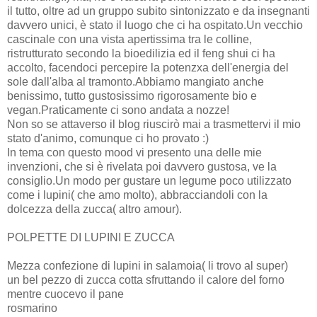
il tutto, oltre ad un gruppo subito sintonizzato e da insegnanti
davvero unici, è stato il luogo che ci ha ospitato.Un vecchio
cascinale con una vista apertissima tra le colline,
ristrutturato secondo la bioedilizia ed il feng shui ci ha
accolto, facendoci percepire la potenzxa dell'energia del
sole dall'alba al tramonto.Abbiamo mangiato anche
benissimo, tutto gustosissimo rigorosamente bio e
vegan.Praticamente ci sono andata a nozze!
Non so se attaverso il blog riuscirò mai a trasmettervi il mio
stato d'animo, comunque ci ho provato :)
In tema con questo mood vi presento una delle mie
invenzioni, che si è rivelata poi davvero gustosa, ve la
consiglio.Un modo per gustare un legume poco utilizzato
come i lupini( che amo molto), abbracciandoli con la
dolcezza della zucca( altro amour).
POLPETTE DI LUPINI E ZUCCA
Mezza confezione di lupini in salamoia( li trovo al super)
un bel pezzo di zucca cotta sfruttando il calore del forno
mentre cuocevo il pane
rosmarino