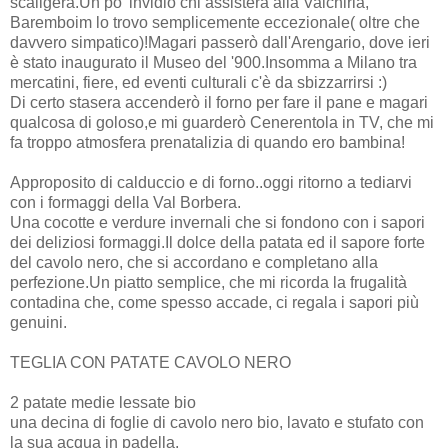
scaligera.Un po' invidio chi assisterà alla Valchiria,
Baremboim lo trovo semplicemente eccezionale( oltre che
davvero simpatico)!Magari passerò dall'Arengario, dove ieri
è stato inaugurato il Museo del '900.Insomma a Milano tra
mercatini, fiere, ed eventi culturali c'è da sbizzarrirsi :)
Di certo stasera accenderò il forno per fare il pane e magari
qualcosa di goloso,e mi guarderò Cenerentola in TV, che mi
fa troppo atmosfera prenatalizia di quando ero bambina!
Approposito di calduccio e di forno..oggi ritorno a tediarvi
con i formaggi della Val Borbera.
Una cocotte e verdure invernali che si fondono con i sapori
dei deliziosi formaggi.Il dolce della patata ed il sapore forte
del cavolo nero, che si accordano e completano alla
perfezione.Un piatto semplice, che mi ricorda la frugalità
contadina che, come spesso accade, ci regala i sapori più
genuini.
TEGLIA CON PATATE CAVOLO NERO
2 patate medie lessate bio
una decina di foglie di cavolo nero bio, lavato e stufato con
la sua acqua in padella.