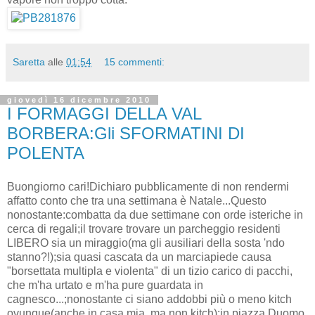
Saretta
alle
01:54
15 commenti:
giovedì 16 dicembre 2010
I FORMAGGI DELLA VAL
BORBERA:Gli SFORMATINI DI
POLENTA
Buongiorno cari!Dichiaro pubblicamente di non rendermi
affatto conto che tra una settimana è Natale...Questo
nonostante:combatta da due settimane con orde isteriche in
cerca di regali;il trovare trovare un parcheggio residenti
LIBERO sia un miraggio(ma gli ausiliari della sosta 'ndo
stanno?!);sia quasi cascata da un marciapiede causa
"borsettata multipla e violenta" di un tizio carico di pacchi,
che m'ha urtato e m'ha pure guardata in
cagnesco...;nonostante ci siano addobbi più o meno kitch
ovunque(anche in casa mia, ma non kitch);in piazza Duomo