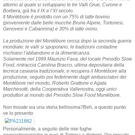
attorno al quale si sviluppano le tre Valli Grue, Curone e
Borbera, già fra il IX e l’XI secolo.
Il Montébore è prodotto con un 75% di latte bovino
(proveniente dalle belle mucche Brune Alpine, Tortonesi,
Genovesi e Cabannina) e 30% di latte ovino.
La produzione del Montébore cessa dopo la seconda guerra
mondiale: le valli si spopolano, le tradizioni contadine
rischiano l'abbandono e la dimenticanza.
Solamente nel 1999 Maurizio Fava, del locale Presidìo Slow
Food, rintraccia Carolina Bracco, ultima depositaria della
tecnica casearia tradizionale, e recupera il Montébore alla
produzione, seguito poi fedelmente dagli ambasciatori del
Montébore nel mondo, Roberto Grattone e Agata
Marchesotti, della Cooperativa Vallenostra, oggi unici
produttori al mondo del Presìdio Slow Food Montébore.
Non trovate sia una storia bellissima?Beh, a questo punto
ve lo presento
Personalmente, a seguito delle mie fughe
enogastronomiche in quei di Tortona e dintorni, l'ho provato