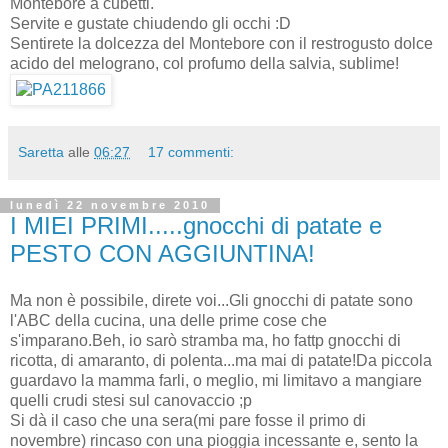
Montebore a cubetti.
Servite e gustate chiudendo gli occhi :D
Sentirete la dolcezza del Montebore con il restrogusto dolce
acido del melograno, col profumo della salvia, sublime!
Saretta
alle
06:27
17 commenti:
lunedì 22 novembre 2010
I MIEI PRIMI.....gnocchi di patate e
PESTO CON AGGIUNTINA!
Ma non è possibile, direte voi...Gli gnocchi di patate sono
l'ABC della cucina, una delle prime cose che
s'imparano.Beh, io sarò stramba ma, ho fattp gnocchi di
ricotta, di amaranto, di polenta...ma mai di patate!Da piccola
guardavo la mamma farli, o meglio, mi limitavo a mangiare
quelli crudi stesi sul canovaccio ;p
Si dà il caso che una sera(mi pare fosse il primo di
novembre) rincaso con una pioggia incessante e, sento la