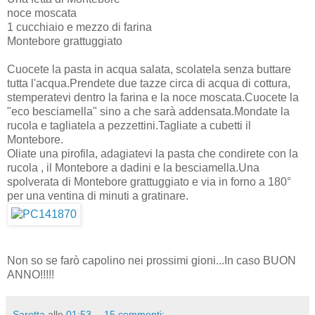
noce moscata
1 cucchiaio e mezzo di farina
Montebore grattuggiato
Cuocete la pasta in acqua salata, scolatela senza buttare
tutta l'acqua.Prendete due tazze circa di acqua di cottura,
stemperatevi dentro la farina e la noce moscata.Cuocete la
"eco besciamella" sino a che sarà addensata.Mondate la
rucola e tagliatela a pezzettini.Tagliate a cubetti il
Montebore.
Oliate una pirofila, adagiatevi la pasta che condirete con la
rucola , il Montebore a dadini e la besciamella.Una
spolverata di Montebore grattuggiato e via in forno a 180°
per una ventina di minuti a gratinare.
Non so se farò capolino nei prossimi gioni...In caso BUON
ANNO!!!!!
Saretta
alle
01:53
15 commenti: