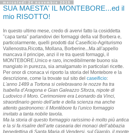
mercoledì 24 novembre 2010
SUA MAESTA' IL MONTEBORE...ed il
mio RISOTTO!
In questo ultimo mese, credo di avervi fatto la cosiddetta
"capa tanta" parlandovi dei formaggi della val Borbera e,
particolarmente, quelli prodotti dal Caseificio-Agriturismo
Vallenostra.Ricotta, Mollana, Borberine...Ma all'appello
mancava il principe, anzi il re tra questi formaggi, il
MONTEBORE.Unico e raro, incredibilmente buono sia
mangiato in purezza, sia amalgamato in particolari ricette.
Per onor di cronaca vi riporto la storia del Montebore e la
descrizione, come la trovate sul sito del
caseificio
:
L'anno 1489 a Tortona si celebravano le nozze fra tra
Isabella d’Aragona e Gian Galeazzo Sforza, nipote di
Ludovico il Moro. Cerimoniere era Leonardo da Vinci,
straordinario genio dell'arte e della scienza ma anche
attento gastronomo: il Montébore fu l'unico formaggio
invitato a tanta nobile tavola.
Ma la storia di questo formaggio rarissimo è molto più antica
e la si fa risalire dell’arte casearia dei monaci dell’abbazia
benedettina di Santa Maria di Vendersi, sul Giarolo, il monte