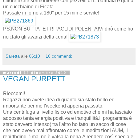
cilidretti che sormonterete con pezzetti di Erbarinata e quindi
un cucchiaino di Ficata.
Passate in forno a 180° per 15 min e servite!
PS:NON BUTTATE I RITAGLIDI POLENTA!Vi dirò come ho
riciclato gli avanzi della cena!
Saretta
alle
06:10
10 commenti:
martedì 14 dicembre 2010
VEGAN PURPETT
Rieccomi!
Ragazzi non avete idea di quanto sia stato bello ed
importante per me l'weekend appena passato.
Una centrifuga a livello fisico ed emotivo che mi ha lasciato
adoosso tanta energia positiva e tranquillità.Il programma è
stato davvero intenso( tra l'altro ho fatto un sacco di cose
che non avevo mai affrontato come le meditazioni AUM, il
rebirthding..) ma, ne è valsa la pena.A rendere così speciale