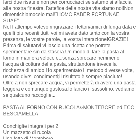
farci due risate e non per corrucciarci se saturno si affaccia
alla nostra finestra, l'artefice della nostra vita siamo noi!Non
dimentichiamocelo mai!"HOMO FABER FORTUNAE
SUAE"
Nel frattempo volevo ringraziare i lettori/amici di lunga data e
quelli più recenti..tutti voi mi avete dato tanto con la vostra
presenza, le vostre parole, la vostra interazione!GRAZIE!
Prima di salutarvi vi lascio una ricetta che potrete
sperimentare sin da stasera.Un modo di fare la pasta al
forno in maniera veloce e...senza sprecare nemmeno
l'acqua di cottura della pasta, sfruttandone invece la
ricchezza di amido!Ho sperimentato il metodo diverse volte,
usando divrsi condimenti;il risultato è sempre piaciuto!
Oltre a non sprecare acqua, vi permetterà di avere una pasta
leggera e comunque gustosa.Io lancio il sassolino, vediamo
se qualcuno raccoglie...
PASTA AL FORNO CON RUCOLA&MONTEBORE ed ECO
BESCIAMELLA
Conchiglie integrali per 2
Un mazzetto di rucola
Una fetta di Montebore