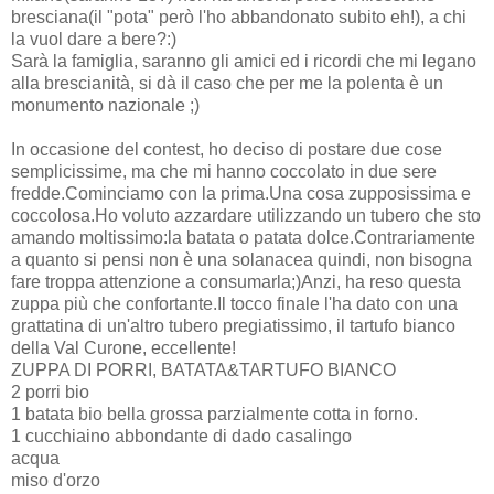
bresciana(il "pota" però l'ho abbandonato subito eh!), a chi
la vuol dare a bere?:)
Sarà la famiglia, saranno gli amici ed i ricordi che mi legano
alla brescianità, si dà il caso che per me la polenta è un
monumento nazionale ;)
In occasione del contest, ho deciso di postare due cose
semplicissime, ma che mi hanno coccolato in due sere
fredde.Cominciamo con la prima.Una cosa zupposissima e
coccolosa.Ho voluto azzardare utilizzando un tubero che sto
amando moltissimo:la batata o patata dolce.Contrariamente
a quanto si pensi non è una solanacea quindi, non bisogna
fare troppa attenzione a consumarla;)Anzi, ha reso questa
zuppa più che confortante.Il tocco finale l'ha dato con una
grattatina di un'altro tubero pregiatissimo, il tartufo bianco
della Val Curone, eccellente!
ZUPPA DI PORRI, BATATA&TARTUFO BIANCO
2 porri bio
1 batata bio bella grossa parzialmente cotta in forno.
1 cucchiaino abbondante di dado casalingo
acqua
miso d'orzo