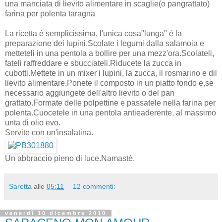
una manciata di lievito alimentare in scaglie(o pangrattato)
farina per polenta taragna
La ricetta è semplicissima, l'unica cosa"lunga" è la
preparazione dei lupini.Scolate i legumi dalla salamoia e
metteteli in una pentola a bollire per una mezz'ora.Scolateli,
fateli raffreddare e sbucciateli.Riducete la zucca in
cubotti.Mettete in un mixer i lupini, la zucca, il rosmarino e dil
lievito alimentare.Ponete il composto in un piatto fondo e,se
necessario aggiungete dell'altro lievito o del pan
grattato.Formate delle polpettine e passatele nella farina per
polenta.Cuocetele in una pentola antieaderente, al massimo
unta di olio evo.
Servite con un'insalatina.
Un abbraccio pieno di luce.Namastè.
Saretta
alle
05:11
12 commenti:
venerdì 10 dicembre 2010