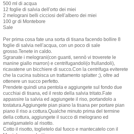
500 ml di acqua
12 foglie di salvia dell'orto dei miei
2 melograni belli cicciosi dell'albero dei miei
100 gr di Montebore
Sale
Per prima cosa fate una sorta di tisana facendo bollire 8
foglie di salvia nell'acqua, con un poco di sale
grosso.Tenete in caldo.
Sgranate i melograni(con guanti, sennò vi troverete le
manine giallo marron) e centrifugandoli(o frullandoli),
ricavatene un bicchiere di succo.Con la centrifuga eviterete
che la cucina subisca un trattamento splatter ;), oltre ad
ottenere un succo perfetto.
Prendete quindi una pentola e aggiungete sul fondo due
cucchiai di tisana, ed il resto della salvia tritato.Fate
appassire la salvia ed aggiungete il riso, portandolo a
tostatura.Aggiungete pian piano la tisana per portare pian
piano il riso a cottura.Qualche minuto prima del termine
della cottura, aggiungete il succo di melograno ed
amalgamatelo al risotto.
Cotto il risotto, toglietelo dal fuoco e mantecatelo con il