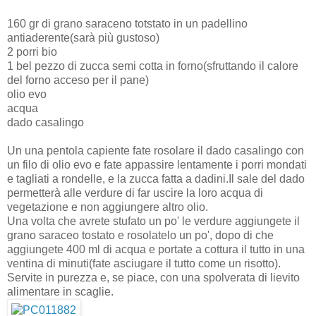
160 gr di grano saraceno totstato in un padellino
antiaderente(sarà più gustoso)
2 porri bio
1 bel pezzo di zucca semi cotta in forno(sfruttando il calore
del forno acceso per il pane)
olio evo
acqua
dado casalingo
Un una pentola capiente fate rosolare il dado casalingo con
un filo di olio evo e fate appassire lentamente i porri mondati
e tagliati a rondelle, e la zucca fatta a dadini.Il sale del dado
permetterà alle verdure di far uscire la loro acqua di
vegetazione e non aggiungere altro olio.
Una volta che avrete stufato un po' le verdure aggiungete il
grano saraceo tostato e rosolatelo un po', dopo di che
aggiungete 400 ml di acqua e portate a cottura il tutto in una
ventina di minuti(fate asciugare il tutto come un risotto).
Servite in purezza e, se piace, con una spolverata di lievito
alimentare in scaglie.