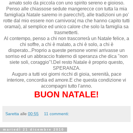
amato solo da piccola con uno spirito sereno e gioioso.
Penso alle chiassose sedute mangerecce con tutta la mia
famiglia(a Natale saremo in parecchi!), alle tradizioni un po'
rotte dal mio essere non carnivora( ma che hanno capito tutti
oramai), al semplice ed unico calore che solo la famiglia sa
trasmetterti.
Al contempo, penso a chi non trascorrerà un Natale felice, a
chi soffre, a chi è malato, a chi è solo, a chi è
disperato...Proprio a queste persone vorrei arrivasse un
sorriso ed un abbraccio fraterno di speranza che dica "non
siete soli, coraggio"!.Del resto Natale è proprio questo,
SPERANZA.
Auguro a tutti voi giorni ricchi di gioia, serenità, pace
interiore, concordia ed amore.E che questa condizione vi
accompagni tutto l'anno.
BUON NATALE!
Saretta
alle
00:55
11 commenti:
martedì 21 dicembre 2010