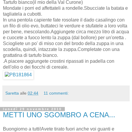
Tartufo bianco(il mio della Val Curone)
Mondate i porri ed affettateli a rondelle.Sbucciate la batata e
tagliatela a cubotti.
In una pentola capiente fate rosolare il dado casalingo con
un filo di olio evo, buttateci le verdure e stufatele a loro volta
per bene, mescolando.Aggiungete circa mezzo litro di acqua
e cuocete a fuoco lento la zuppa (dal bollore) per un'oretta .
Sciogliete un po' di miso con del brodo della zuppa in una
scodella, quindi, intazzate la zuppa.Completate con una
grattatina di tartufo bianco.
.A piacere aggiungete crostini ripassati in padella con
dell'olio o dei fiocchi di cereale.
Saretta
alle
02:44
11 commenti:
lunedì 29 novembre 2010
METTI UNO SGOMBRO A CENA...
Buongiorno a tutti!Avete tirato fuori anche voi guanti e