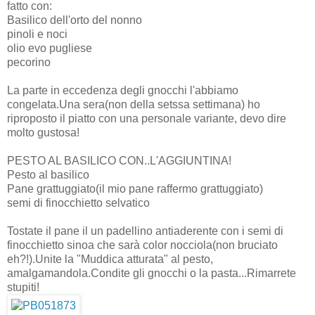
fatto con:
Basilico dell'orto del nonno
pinoli e noci
olio evo pugliese
pecorino
La parte in eccedenza degli gnocchi l'abbiamo
congelata.Una sera(non della setssa settimana) ho
riproposto il piatto con una personale variante, devo dire
molto gustosa!
PESTO AL BASILICO CON..L'AGGIUNTINA!
Pesto al basilico
Pane grattuggiato(il mio pane raffermo grattuggiato)
semi di finocchietto selvatico
Tostate il pane il un padellino antiaderente con i semi di
finocchietto sinoa che sarà color nocciola(non bruciato
eh?!).Unite la "Muddica atturata" al pesto,
amalgamandola.Condite gli gnocchi o la pasta...Rimarrete
stupiti!