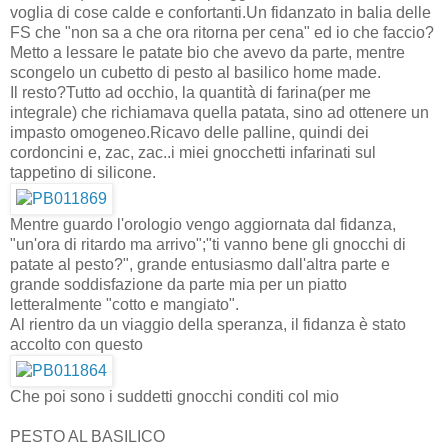
voglia di cose calde e confortanti.Un fidanzato in balia delle
FS che "non sa a che ora ritorna per cena" ed io che faccio?
Metto a lessare le patate bio che avevo da parte, mentre
scongelo un cubetto di pesto al basilico home made.
Il resto?Tutto ad occhio, la quantità di farina(per me
integrale) che richiamava quella patata, sino ad ottenere un
impasto omogeneo.Ricavo delle palline, quindi dei
cordoncini e, zac, zac..i miei gnocchetti infarinati sul
tappetino di silicone.
Mentre guardo l'orologio vengo aggiornata dal fidanza,
"un'ora di ritardo ma arrivo";"ti vanno bene gli gnocchi di
patate al pesto?", grande entusiasmo dall'altra parte e
grande soddisfazione da parte mia per un piatto
letteralmente "cotto e mangiato".
Al rientro da un viaggio della speranza, il fidanza è stato
accolto con questo
Che poi sono i suddetti gnocchi conditi col mio
PESTO AL BASILICO