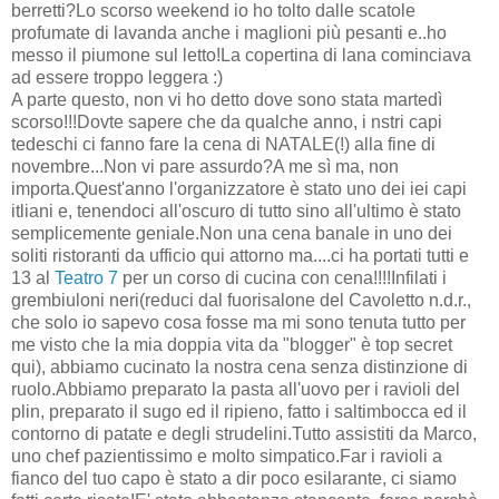
berretti?Lo scorso weekend io ho tolto dalle scatole
profumate di lavanda anche i maglioni più pesanti e..ho
messo il piumone sul letto!La copertina di lana cominciava
ad essere troppo leggera :)
A parte questo, non vi ho detto dove sono stata martedì
scorso!!!Dovte sapere che da qualche anno, i nstri capi
tedeschi ci fanno fare la cena di NATALE(!) alla fine di
novembre...Non vi pare assurdo?A me sì ma, non
importa.Quest'anno l'organizzatore è stato uno dei iei capi
itliani e, tenendoci all'oscuro di tutto sino all'ultimo è stato
semplicemente geniale.Non una cena banale in uno dei
soliti ristoranti da ufficio qui attorno ma....ci ha portati tutti e
13 al
Teatro 7
per un corso di cucina con cena!!!!Infilati i
grembiuloni neri(reduci dal fuorisalone del Cavoletto n.d.r.,
che solo io sapevo cosa fosse ma mi sono tenuta tutto per
me visto che la mia doppia vita da "blogger" è top secret
qui), abbiamo cucinato la nostra cena senza distinzione di
ruolo.Abbiamo preparato la pasta all'uovo per i ravioli del
plin, preparato il sugo ed il ripieno, fatto i saltimbocca ed il
contorno di patate e degli strudelini.Tutto assistiti da Marco,
uno chef pazientissimo e molto simpatico.Far i ravioli a
fianco del tuo capo è stato a dir poco esilarante, ci siamo