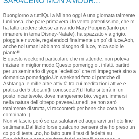
SARACENO MON AMOUR...
Buongiorno a tutti!Qui a Milano oggi è una giornata talmente
luminosa, che pare primavera.Un vento potentissimo, che mi
ha fatto credere stesse arrivando Mary Poppins(tanto per
rimanere in tema Disney-Natale), ha spazzato via grigio,
pioggia e nuvole, regalandoci finalmente un po' di luce.Aoh,
anche noi umani abbiamo bisogno di luce, mica solo le
piante!!!
E questo weekend particolare che mi attende, non poteva
iniziare in miglior modo.Questo pomeriggio , infatti, partirò
per un seminario di yoga "eclettico" che mi impegnerà sino a
domenica pomeriggio.Un weekend fatto di pratiche di
Ashtanga, e mille altre attività tra cui meditazioni attive e
pratica dei 5 tibetani(li conoscete?!).Il tutto si terrà in un
posto incantevole, dove mangeremo bio, vegan, immersi
nella natura dell'oltrepo pavese.Lunedì, se non sarò
totalmente distrutta, vi racconterò per bene che cosa ho
combinato :)
Non vi lascio però senza salutarvi ed augurarvi un lieto fine
settimana.Dal titolo forse qualcuno penserà che ho preso un
colpo di testa...no, ho fatto pure il test di fedeltà su